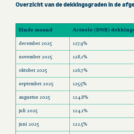
Overzicht van de dekkingsgraden in de af
Einde maand
Actuele (DNB) dekking
december 2025
127,9%
november 2025
128,1%
oktober 2025
126,7%
september 2025
125,5%
augustus 2025
124,8%
juli 2025
124,1%
juni 2025
122,5%