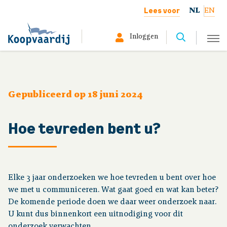
Lees voor
NL
EN
Inloggen
Selecteer hier uw profiel:
Deelnemer
Gepubliceerd op 18 juni 2024
Gepensioneerd
Hoe tevreden bent u?
Werkgever
Over ons
Elke 3 jaar onderzoeken we hoe tevreden u bent over hoe
we met u communiceren. Wat gaat goed en wat kan beter?
De komende periode doen we daar weer onderzoek naar.
U kunt dus binnenkort een uitnodiging voor dit
Organisatie
onderzoek verwachten.