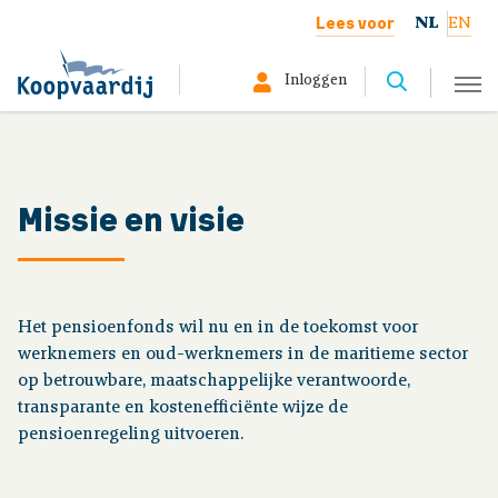
Lees voor
NL
EN
Inloggen
Selecteer hier uw profiel:
Deelnemer
Missie en visie
Gepensioneerd
Werkgever
Het pensioenfonds wil nu en in de toekomst voor
werknemers en oud-werknemers in de maritieme sector
Over ons
op betrouwbare, maatschappelijke verantwoorde,
transparante en kostenefficiënte wijze de
pensioenregeling uitvoeren.
Organisatie