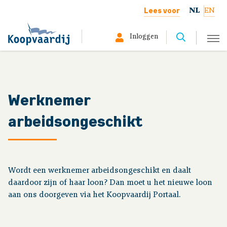
Lees voor
NL
EN
Inloggen
Selecteer hier uw profiel:
Deelnemer
Werknemer
arbeidsongeschikt
Gepensioneerd
Werkgever
Wordt een werknemer arbeidsongeschikt en daalt
Over ons
daardoor zijn of haar loon? Dan moet u het nieuwe loon
aan ons doorgeven via het Koopvaardij Portaal.
Situatie werknemers