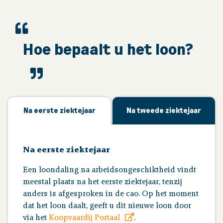
Uw administratie
Hoe bepaalt u het loon?
Werkgeverstoolkit
Publicaties
Na eerste ziektejaar
Na tweede ziektejaar
Contact
Na eerste ziektejaar
Een loondaling na arbeidsongeschiktheid vindt
meestal plaats na het eerste ziektejaar, tenzij
anders is afgesproken in de cao. Op het moment
dat het loon daalt, geeft u dit nieuwe loon door
via het
Koopvaardij Portaal
.