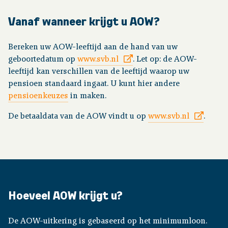
Vanaf wanneer krijgt u AOW?
Over pensioen
Bereken uw AOW-leeftijd aan de hand van uw
Downloads
geboortedatum op
www.svb.nl
. Let op: de AOW-
leeftijd kan verschillen van de leeftijd waarop uw
pensioen standaard ingaat. U kunt hier andere
Publicaties
pensioenkeuzes
in maken.
Contact
De betaaldata van de AOW vindt u op
www.svb.nl
.
Hoeveel AOW krijgt u?
De AOW-uitkering is gebaseerd op het minimumloon.