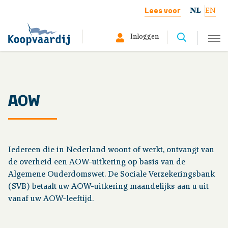
Lees voor
NL
EN
Inloggen
Selecteer hier uw profiel:
Deelnemer
AOW
Gepensioneerd
Werkgever
Iedereen die in Nederland woont of werkt, ontvangt van
de overheid een AOW-uitkering op basis van de
Over ons
Algemene Ouderdomswet. De Sociale Verzekeringsbank
(SVB) betaalt uw AOW-uitkering maandelijks aan u uit
vanaf uw AOW-leeftijd.
Uw situatie