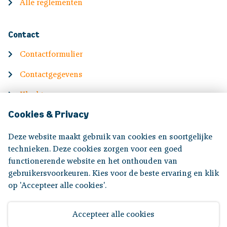
Alle reglementen
Contact
Contactformulier
Contactgegevens
Klachten
Cookies & Privacy
English
Deze website maakt gebruik van cookies en soortgelijke
Information in English
technieken. Deze cookies zorgen voor een goed
functionerende website en het onthouden van
gebruikersvoorkeuren. Kies voor de beste ervaring en klik
Volg ons op:
op 'Accepteer alle cookies'.
Accepteer alle cookies
Disclaimer
|
Privacyverklaring
|
Toegankelijkheid