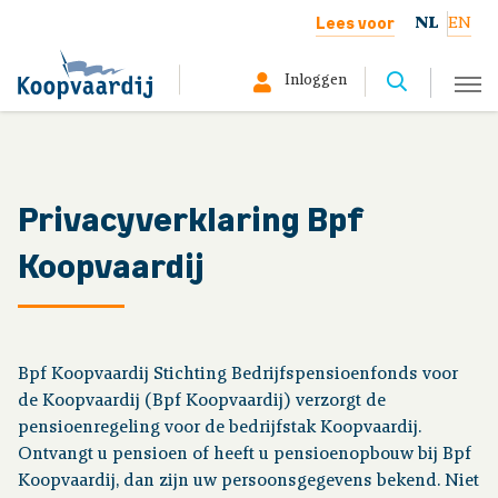
Lees voor
NL
EN
Inloggen
Selecteer hier uw profiel:
Deelnemer
Privacyverklaring Bpf
Koopvaardij
Gepensioneerd
Werkgever
Bpf Koopvaardij Stichting Bedrijfspensioenfonds voor
Over ons
de Koopvaardij (Bpf Koopvaardij) verzorgt de
pensioenregeling voor de bedrijfstak Koopvaardij.
Ontvangt u pensioen of heeft u pensioenopbouw bij Bpf
Uw situatie
Koopvaardij, dan zijn uw persoonsgegevens bekend. Niet