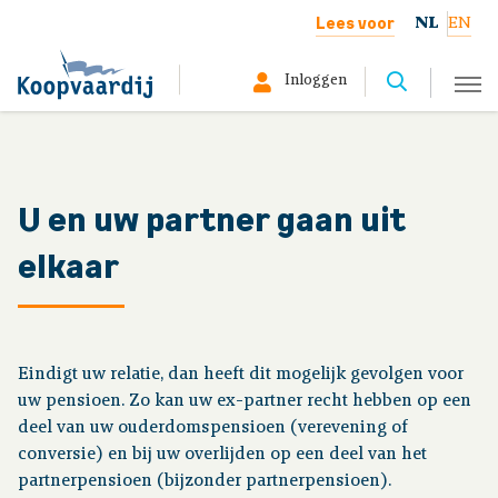
Lees voor
NL
EN
Inloggen
Selecteer hier uw profiel:
Deelnemer
U en uw partner gaan uit
elkaar
Gepensioneerd
Werkgever
Eindigt uw relatie, dan heeft dit mogelijk gevolgen voor
Over ons
uw pensioen. Zo kan uw ex-partner recht hebben op een
deel van uw ouderdomspensioen (verevening of
conversie) en bij uw overlijden op een deel van het
Uw situatie
partnerpensioen (bijzonder partnerpensioen).