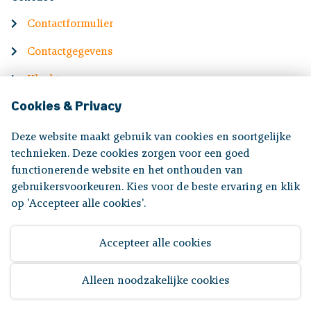
Contactformulier
Contactgegevens
Klachten
Cookies & Privacy
English
Deze website maakt gebruik van cookies en soortgelijke
Information in English
technieken. Deze cookies zorgen voor een goed
functionerende website en het onthouden van
gebruikersvoorkeuren. Kies voor de beste ervaring en klik
Volg ons op:
op 'Accepteer alle cookies'.
Accepteer alle cookies
Disclaimer
|
Privacyverklaring
|
Toegankelijkheid
Alleen noodzakelijke cookies
© 2026 Bpf Koopvaardij