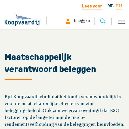
Lees voor
NL
EN
Inloggen
Selecteer hier uw profiel:
Deelnemer
Maatschappelijk
verantwoord beleggen
Gepensioneerd
Werkgever
Bpf Koopvaardij vindt dat het fonds verantwoordelijk is
Over ons
voor de maatschappelijke effecten van zijn
beleggingsbeleid. Ook zijn we ervan overtuigd dat ESG
factoren op de lange termijn de risico-
Organisatie
rendementsverhouding van de beleggingen beïnvloeden.