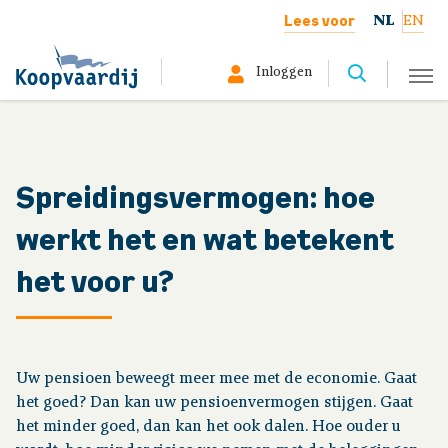
Lees voor
NL
EN
Inloggen
Selecteer hier uw profiel:
Deelnemer
Spreidingsvermogen: hoe
werkt het en wat betekent
Gepensioneerd
het voor u?
Werkgever
Over ons
Uw pensioen beweegt meer mee met de economie. Gaat
het goed? Dan kan uw pensioenvermogen stijgen. Gaat
het minder goed, dan kan het ook dalen. Hoe ouder u
Organisatie