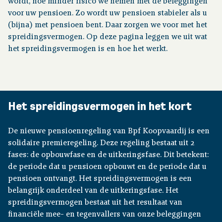
wordt, hoe minder risico we nemen met de beleggingen
voor uw pensioen. Zo wordt uw pensioen stabieler als u
Financiële situatie
(bijna) met pensioen bent. Daar zorgen we voor met het
spreidingsvermogen. Op deze pagina leggen we uit wat
het spreidingsvermogen is en hoe het werkt.
Publicaties
Nieuws
Het spreidingsvermogen in het kort
Contact
De nieuwe pensioenregeling van Bpf Koopvaardij is een
solidaire premieregeling. Deze regeling bestaat uit 2
fases: de opbouwfase en de uitkeringsfase. Dit betekent:
de periode dat u pensioen opbouwt en de periode dat u
pensioen ontvangt. Het spreidingsvermogen is een
belangrijk onderdeel van de uitkeringsfase. Het
spreidingsvermogen bestaat uit het resultaat van
financiële mee- en tegenvallers van onze beleggingen