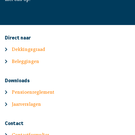
inkomen voor uw nabestaanden als u overlijdt. Ook
blijft u pensioen opbouwen als u (gedeeltelijk)
arbeidsongeschikt raakt. Daarnaast houden we een
buffer aan voor onvoorziene kosten.
Direct naar
Dekkingsgraad
Beleggingen
Downloads
Pensioenreglement
Jaarverslagen
Contact