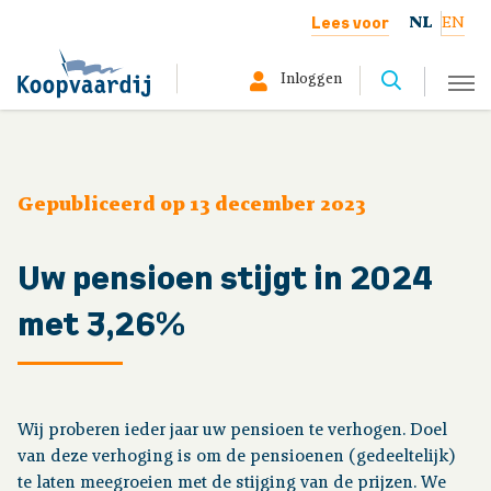
Lees voor
NL
EN
Inloggen
Selecteer hier uw profiel:
Deelnemer
Gepubliceerd op 13 december 2023
Gepensioneerd
Uw pensioen stijgt in 2024
Werkgever
met 3,26%
Over ons
Wij proberen ieder jaar uw pensioen te verhogen. Doel
van deze verhoging is om de pensioenen (gedeeltelijk)
Organisatie
te laten meegroeien met de stijging van de prijzen. We