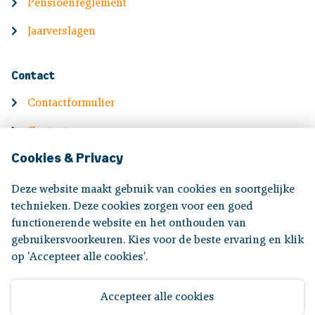
Pensioenreglement
Jaarverslagen
Contact
Contactformulier
Contactgegevens
Cookies & Privacy
English
Deze website maakt gebruik van cookies en soortgelijke
Information in English
technieken. Deze cookies zorgen voor een goed
functionerende website en het onthouden van
gebruikersvoorkeuren. Kies voor de beste ervaring en klik
Volg ons op:
op 'Accepteer alle cookies'.
Accepteer alle cookies
Disclaimer
|
Privacyverklaring
|
Toegankelijkheid