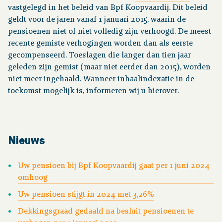
vastgelegd in het beleid van Bpf Koopvaardij. Dit beleid
2010
1,27%
-0,11%
1-1-
geldt voor de jaren vanaf 1 januari 2015, waarin de
1,49%
0,41%
1,08%
2020
pensioenen niet of niet volledig zijn verhoogd. De meest
recente gemiste verhogingen worden dan als eerste
gecompenseerd. Toeslagen die langer dan tien jaar
1-1-
1,73%
0,56%
1,17%
geleden zijn gemist (maar niet eerder dan 2015), worden
2019
niet meer ingehaald. Wanneer inhaalindexatie in de
toekomst mogelijk is, informeren wij u hierover.
1-1-
1,36%
0,13%
1,23%
2018
Nieuws
1-1-
-0,32%
0,00%
-0,32%
2017
Uw pensioen bij Bpf Koopvaardij gaat per 1 juni 2024
omhoog
1-1-
0,81%
0,17%
0,64%
Uw pensioen stijgt in 2024 met 3,26%
2016
Dekkingsgraad gedaald na besluit pensioenen te