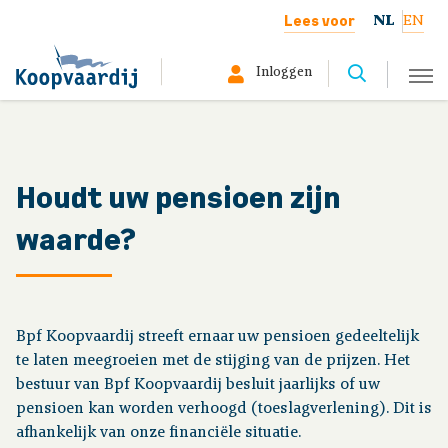
Lees voor
NL
EN
Inloggen
Selecteer hier uw profiel:
Deelnemer
Houdt uw pensioen zijn
waarde?
Gepensioneerd
Werkgever
Bpf Koopvaardij streeft ernaar uw pensioen gedeeltelijk
Over ons
te laten meegroeien met de stijging van de prijzen. Het
bestuur van Bpf Koopvaardij besluit jaarlijks of uw
pensioen kan worden verhoogd (toeslagverlening). Dit is
Organisatie
afhankelijk van onze financiële situatie.