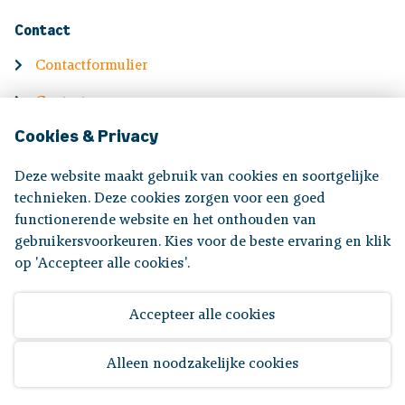
Contact
Contactformulier
Contactgegevens
Cookies & Privacy
English
Deze website maakt gebruik van cookies en soortgelijke
Information in English
technieken. Deze cookies zorgen voor een goed
functionerende website en het onthouden van
gebruikersvoorkeuren. Kies voor de beste ervaring en klik
Volg ons op:
op 'Accepteer alle cookies'.
Accepteer alle cookies
Disclaimer
|
Privacyverklaring
|
Toegankelijkheid
Alleen noodzakelijke cookies
© 2026 Bpf Koopvaardij