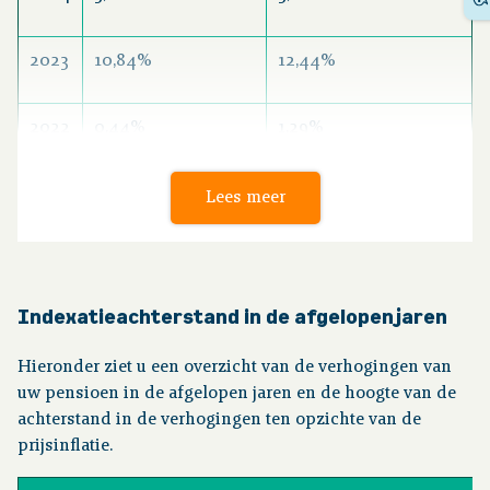
2023
10,84%
12,44%
2022
0,44%
1,29%
2021
0,00%
1,56%
Lees meer
2020
0,41%
1,49%
Indexatieachterstand in de afgelopen jaren
2019
0,56%
1,73%
Hieronder ziet u een overzicht van de verhogingen van
uw pensioen in de afgelopen jaren en de hoogte van de
2018
0,13%
1,37%
achterstand in de verhogingen ten opzichte van de
prijsinflatie.
2017
0,00%
-0,32%