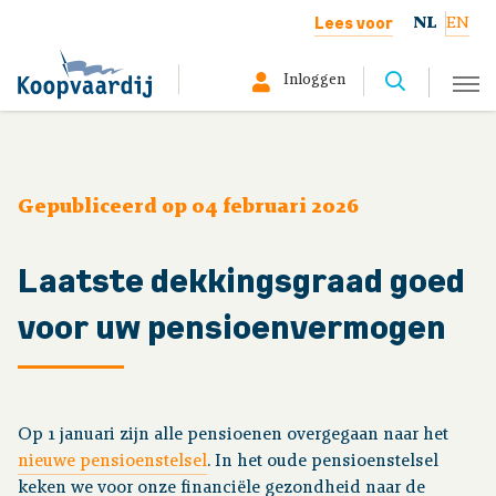
Lees voor
NL
EN
Inloggen
Selecteer hier uw profiel:
Deelnemer
Gepubliceerd op 04 februari 2026
Gepensioneerd
Laatste dekkingsgraad goed
Werkgever
voor uw pensioenvermogen
Over ons
Op 1 januari zijn alle pensioenen overgegaan naar het
nieuwe pensioenstelsel
. In het oude pensioenstelsel
Organisatie
keken we voor onze financiële gezondheid naar de