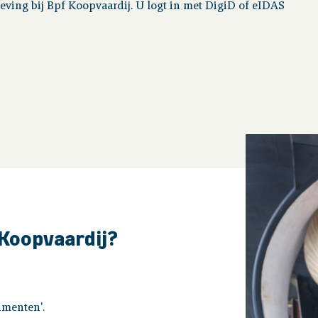
ving bij Bpf Koopvaardij. U logt in met DigiD of eIDAS
 Koopvaardij?
umenten'.