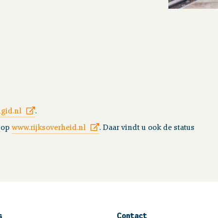
gid.nl
.
u op
www.rijksoverheid.nl
. Daar vindt u ook de status
s
Contact