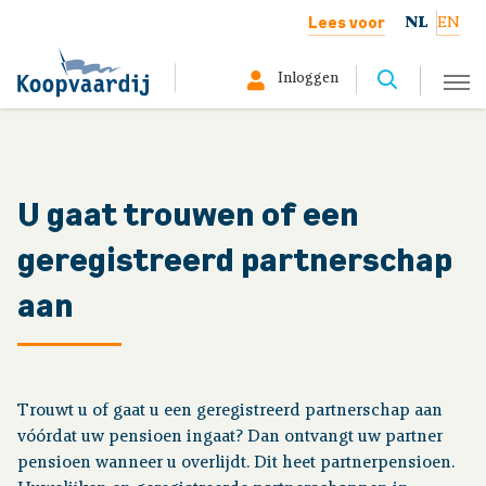
Lees voor
NL
EN
Inloggen
Selecteer hier uw profiel:
Deelnemer
U gaat trouwen of een
geregistreerd partnerschap
Gepensioneerd
aan
Werkgever
Over ons
Trouwt u of gaat u een geregistreerd partnerschap aan
vóórdat uw pensioen ingaat? Dan ontvangt uw partner
pensioen wanneer u overlijdt. Dit heet partnerpensioen.
Uw situatie