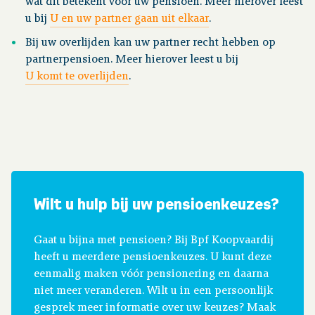
wat dit betekent voor uw pensioen. Meer hierover leest
u bij
U en uw partner gaan uit elkaar
.
Bij uw overlijden kan uw partner recht hebben op
partnerpensioen. Meer hierover leest u bij
U komt te overlijden
.
Wilt u hulp bij uw pensioenkeuzes?
Gaat u bijna met pensioen? Bij Bpf Koopvaardij
heeft u meerdere pensioenkeuzes. U kunt deze
eenmalig maken vóór pensionering en daarna
niet meer veranderen. Wilt u in een persoonlijk
gesprek meer informatie over uw keuzes? Maak