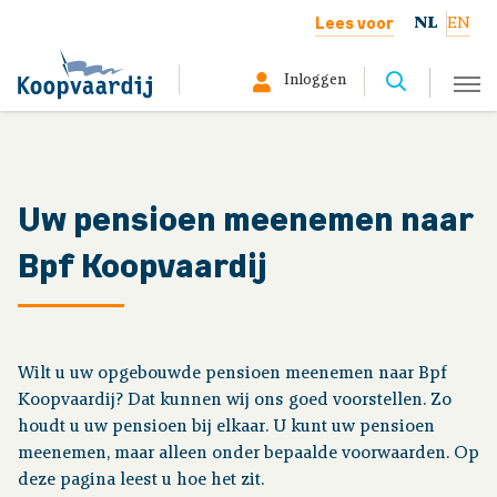
Lees voor
NL
EN
Inloggen
Selecteer hier uw profiel:
Deelnemer
Uw pensioen meenemen naar
Bpf Koopvaardij
Gepensioneerd
Werkgever
Wilt u uw opgebouwde pensioen meenemen naar Bpf
Over ons
Koopvaardij? Dat kunnen wij ons goed voorstellen. Zo
houdt u uw pensioen bij elkaar. U kunt uw pensioen
meenemen, maar alleen onder bepaalde voorwaarden. Op
Uw situatie
deze pagina leest u hoe het zit.