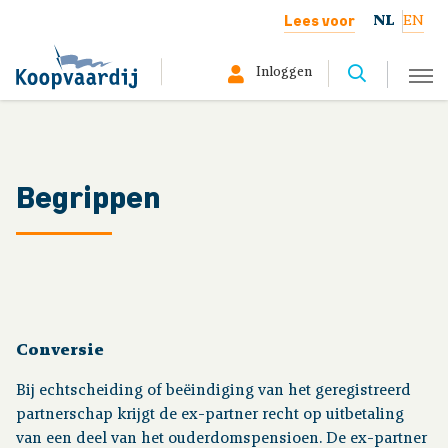
Lees voor
NL
EN
Inloggen
Selecteer hier uw profiel:
Deelnemer
Begrippen
Gepensioneerd
Werkgever
Over ons
Conversie
Bij echtscheiding of beëindiging van het geregistreerd
partnerschap krijgt de ex-partner recht op uitbetaling
Uw situatie
van een deel van het ouderdomspensioen. De ex-partner