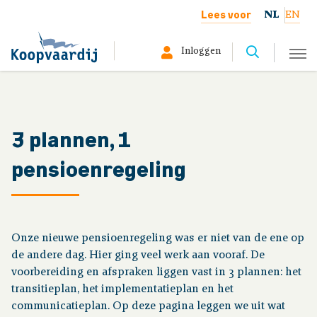
Lees voor
NL
EN
Inloggen
Selecteer hier uw profiel:
Deelnemer
3 plannen, 1
pensioenregeling
Gepensioneerd
Werkgever
Onze nieuwe pensioenregeling was er niet van de ene op
Over ons
de andere dag. Hier ging veel werk aan vooraf. De
voorbereiding en afspraken liggen vast in 3 plannen: het
transitieplan, het implementatieplan en het
Uw situatie
communicatieplan. Op deze pagina leggen we uit wat