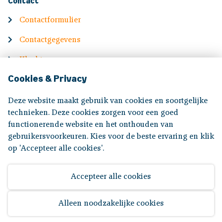
Contact
Contactformulier
Contactgegevens
Klachten
Cookies & Privacy
English
Deze website maakt gebruik van cookies en soortgelijke
Information in English
technieken. Deze cookies zorgen voor een goed
functionerende website en het onthouden van
gebruikersvoorkeuren. Kies voor de beste ervaring en klik
Volg ons op:
op 'Accepteer alle cookies'.
Accepteer alle cookies
Disclaimer
|
Privacyverklaring
|
Toegankelijkheid
Alleen noodzakelijke cookies
© 2026 Bpf Koopvaardij