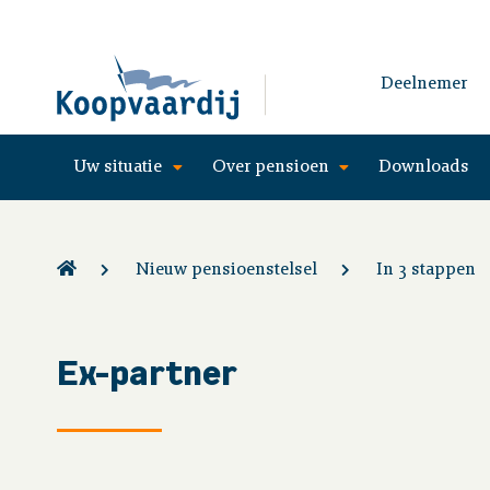
Deelnemer
Uw situatie
Over pensioen
Downloads
Nieuw pensioenstelsel
In 3 stappen
Ex-partner